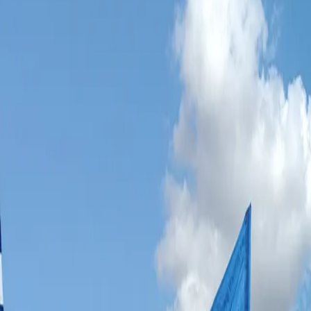
Ben jij al deel van onze jongelooflijk warme Klub?
Word lid van Kami