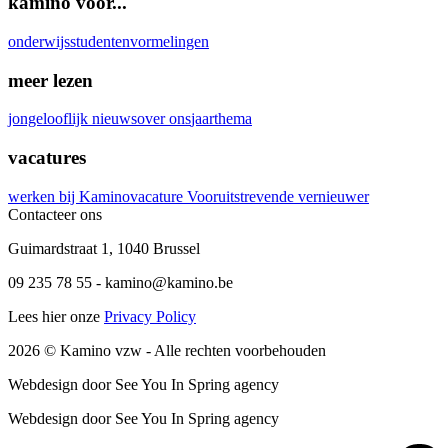
kamino voor...
onderwijs
studenten
vormelingen
meer lezen
jongelooflijk nieuws
over ons
jaarthema
vacatures
werken bij Kamino
vacature Vooruitstrevende vernieuwer
Contacteer ons
Guimardstraat 1
,
1040 Brussel
09 235 78 55
-
kamino@kamino.be
Lees hier onze
Privacy Policy
2026
© Kamino vzw -
Alle rechten voorbehouden
Webdesign door See You In Spring agency
Webdesign door See You In Spring agency