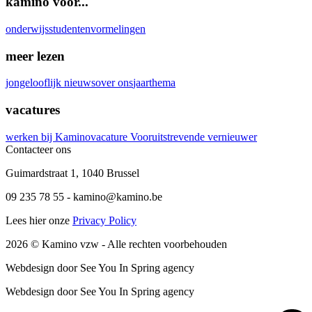
kamino voor...
onderwijs
studenten
vormelingen
meer lezen
jongelooflijk nieuws
over ons
jaarthema
vacatures
werken bij Kamino
vacature Vooruitstrevende vernieuwer
Contacteer ons
Guimardstraat 1
,
1040 Brussel
09 235 78 55
-
kamino@kamino.be
Lees hier onze
Privacy Policy
2026
© Kamino vzw -
Alle rechten voorbehouden
Webdesign door See You In Spring agency
Webdesign door See You In Spring agency