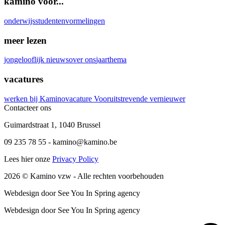
kamino voor...
onderwijs
studenten
vormelingen
meer lezen
jongelooflijk nieuws
over ons
jaarthema
vacatures
werken bij Kamino
vacature Vooruitstrevende vernieuwer
Contacteer ons
Guimardstraat 1
,
1040 Brussel
09 235 78 55
-
kamino@kamino.be
Lees hier onze
Privacy Policy
2026
© Kamino vzw -
Alle rechten voorbehouden
Webdesign door See You In Spring agency
Webdesign door See You In Spring agency