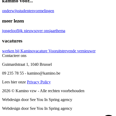
kamino voor...
onderwijs
studenten
vormelingen
meer lezen
jongelooflijk nieuws
over ons
jaarthema
vacatures
werken bij Kamino
vacature Vooruitstrevende vernieuwer
Contacteer ons
Guimardstraat 1
,
1040 Brussel
09 235 78 55
-
kamino@kamino.be
Lees hier onze
Privacy Policy
2026
© Kamino vzw -
Alle rechten voorbehouden
Webdesign door See You In Spring agency
Webdesign door See You In Spring agency