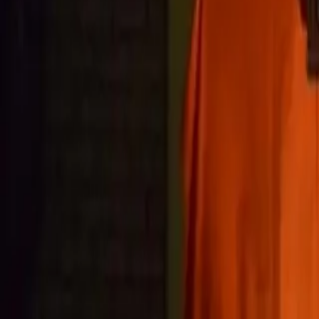
Ben jij al deel van onze jongelooflijk warme Klub?
Word lid van Kami