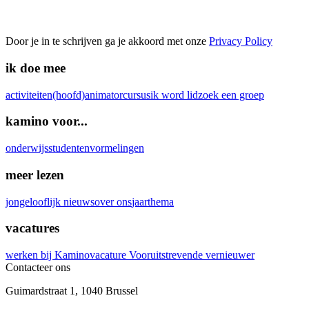
Door je in te schrijven ga je akkoord met onze
Privacy Policy
ik doe mee
activiteiten
(hoofd)animatorcursus
ik word lid
zoek een groep
kamino voor...
onderwijs
studenten
vormelingen
meer lezen
jongelooflijk nieuws
over ons
jaarthema
vacatures
werken bij Kamino
vacature Vooruitstrevende vernieuwer
Contacteer ons
Guimardstraat 1
,
1040 Brussel