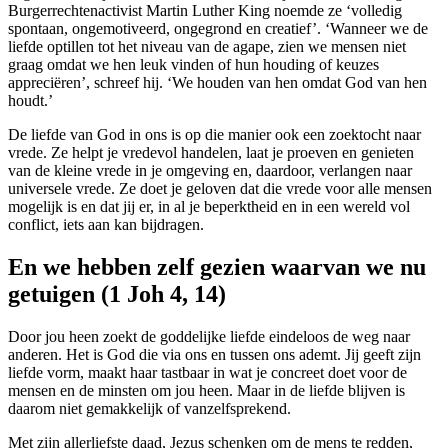
Burgerrechtenactivist Martin Luther King noemde ze ‘volledig
spontaan, ongemotiveerd, ongegrond en creatief’. ‘Wanneer we de
liefde optillen tot het niveau van de agape, zien we mensen niet
graag omdat we hen leuk vinden of hun houding of keuzes
appreciëren’, schreef hij. ‘We houden van hen omdat God van hen
houdt.’
De liefde van God in ons is op die manier ook een zoektocht naar
vrede. Ze helpt je vredevol handelen, laat je proeven en genieten
van de kleine vrede in je omgeving en, daardoor, verlangen naar
universele vrede. Ze doet je geloven dat die vrede voor alle mensen
mogelijk is en dat jij er, in al je beperktheid en in een wereld vol
conflict, iets aan kan bijdragen.
En we hebben zelf gezien waarvan we nu
getuigen (1 Joh 4, 14)
Door jou heen zoekt de goddelijke liefde eindeloos de weg naar
anderen. Het is God die via ons en tussen ons ademt. Jij geeft zijn
liefde vorm, maakt haar tastbaar in wat je concreet doet voor de
mensen en de minsten om jou heen. Maar in de liefde blijven is
daarom niet gemakkelijk of vanzelfsprekend.
Met zijn allerliefste daad, Jezus schenken om de mens te redden,