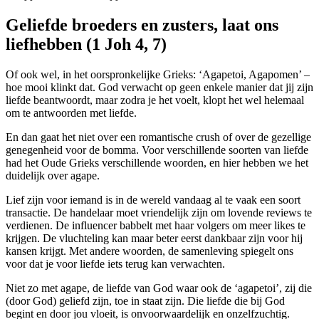
Geliefde broeders en zusters, laat ons
liefhebben (1 Joh 4, 7)
Of ook wel, in het oorspronkelijke Grieks: ‘Agapetoi, Agapomen’ –
hoe mooi klinkt dat. God verwacht op geen enkele manier dat jij zijn
liefde beantwoordt, maar zodra je het voelt, klopt het wel helemaal
om te antwoorden met liefde.
En dan gaat het niet over een romantische crush of over de gezellige
genegenheid voor de bomma. Voor verschillende soorten van liefde
had het Oude Grieks verschillende woorden, en hier hebben we het
duidelijk over agape.
Lief zijn voor iemand is in de wereld vandaag al te vaak een soort
transactie. De handelaar moet vriendelijk zijn om lovende reviews te
verdienen. De influencer babbelt met haar volgers om meer likes te
krijgen. De vluchteling kan maar beter eerst dankbaar zijn voor hij
kansen krijgt. Met andere woorden, de samenleving spiegelt ons
voor dat je voor liefde iets terug kan verwachten.
Niet zo met agape, de liefde van God waar ook de ‘agapetoi’, zij die
(door God) geliefd zijn, toe in staat zijn. Die liefde die bij God
begint en door jou vloeit, is onvoorwaardelijk en onzelfzuchtig.