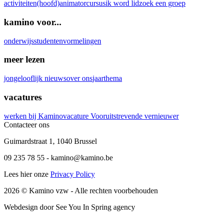
activiteiten
(hoofd)animatorcursus
ik word lid
zoek een groep
kamino voor...
onderwijs
studenten
vormelingen
meer lezen
jongelooflijk nieuws
over ons
jaarthema
vacatures
werken bij Kamino
vacature Vooruitstrevende vernieuwer
Contacteer ons
Guimardstraat 1
,
1040 Brussel
09 235 78 55
-
kamino@kamino.be
Lees hier onze
Privacy Policy
2026
© Kamino vzw -
Alle rechten voorbehouden
Webdesign door See You In Spring agency