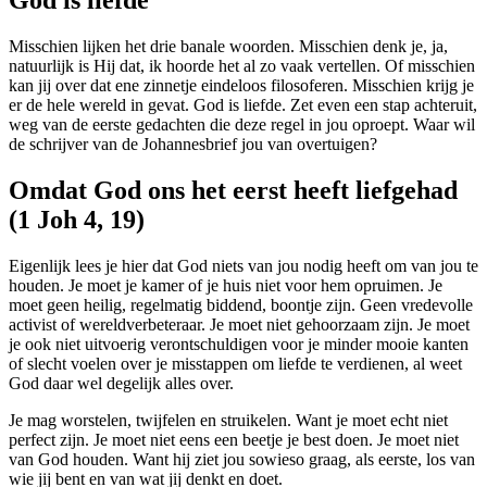
God is liefde
Misschien lijken het drie banale woorden. Misschien denk je, ja,
natuurlijk is Hij dat, ik hoorde het al zo vaak vertellen. Of misschien
kan jij over dat ene zinnetje eindeloos filosoferen. Misschien krijg je
er de hele wereld in gevat. God is liefde. Zet even een stap achteruit,
weg van de eerste gedachten die deze regel in jou oproept. Waar wil
de schrijver van de Johannesbrief jou van overtuigen?
Omdat God ons het eerst heeft liefgehad
(1 Joh 4, 19)
Eigenlijk lees je hier dat God niets van jou nodig heeft om van jou te
houden. Je moet je kamer of je huis niet voor hem opruimen. Je
moet geen heilig, regelmatig biddend, boontje zijn. Geen vredevolle
activist of wereldverbeteraar. Je moet niet gehoorzaam zijn. Je moet
je ook niet uitvoerig verontschuldigen voor je minder mooie kanten
of slecht voelen over je misstappen om liefde te verdienen, al weet
God daar wel degelijk alles over.
Je mag worstelen, twijfelen en struikelen. Want je moet echt niet
perfect zijn. Je moet niet eens een beetje je best doen. Je moet niet
van God houden. Want hij ziet jou sowieso graag, als eerste, los van
wie jij bent en van wat jij denkt en doet.