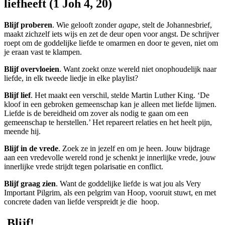
liefheeft (1 Joh 4, 20)
Blijf proberen
. Wie gelooft zonder
agape
, stelt de Johannesbrief,
maakt zichzelf iets wijs en zet de deur open voor angst. De schrijver
roept om de goddelijke liefde te omarmen en door te geven, niet om
je eraan vast te klampen.
Blijf overvloeien
. Want zoekt onze wereld niet onophoudelijk naar
liefde, in elk tweede liedje in elke playlist?
Blijf lief
. Het maakt een verschil, stelde Martin Luther King. ‘De
kloof in een gebroken gemeenschap kan je alleen met liefde lijmen.
Liefde is de bereidheid om zover als nodig te gaan om een
gemeenschap te herstellen.’ Het repareert relaties en het heelt pijn,
meende hij.
Blijf in de vrede
. Zoek ze in jezelf en om je heen. Jouw bijdrage
aan een vredevolle wereld rond je schenkt je innerlijke vrede, jouw
innerlijke vrede strijdt tegen polarisatie en conflict.
Blijf graag zien
. Want de goddelijke liefde is wat jou als Very
Important Pilgrim, als een pelgrim van Hoop, vooruit stuwt, en met
concrete daden van liefde verspreidt je die hoop.
Blijf!