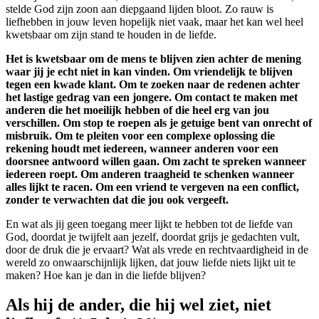
stelde God zijn zoon aan diepgaand lijden bloot. Zo rauw is
liefhebben in jouw leven hopelijk niet vaak, maar het kan wel heel
kwetsbaar om zijn stand te houden in de liefde.
Het is kwetsbaar om de mens te blijven zien achter de mening
waar jij je echt niet in kan vinden. Om vriendelijk te blijven
tegen een kwade klant. Om te zoeken naar de redenen achter
het lastige gedrag van een jongere. Om contact te maken met
anderen die het moeilijk hebben of die heel erg van jou
verschillen. Om stop te roepen als je getuige bent van onrecht of
misbruik. Om te pleiten voor een complexe oplossing die
rekening houdt met iedereen, wanneer anderen voor een
doorsnee antwoord willen gaan. Om zacht te spreken wanneer
iedereen roept. Om anderen traagheid te schenken wanneer
alles lijkt te racen. Om een vriend te vergeven na een conflict,
zonder te verwachten dat die jou ook vergeeft.
En wat als jij geen toegang meer lijkt te hebben tot de liefde van
God, doordat je twijfelt aan jezelf, doordat grijs je gedachten vult,
door de druk die je ervaart? Wat als vrede en rechtvaardigheid in de
wereld zo onwaarschijnlijk lijken, dat jouw liefde niets lijkt uit te
maken? Hoe kan je dan in die liefde blijven?
Als hij de ander, die hij wel ziet, niet