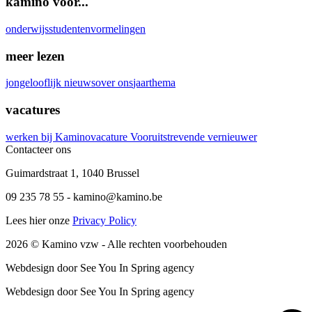
kamino voor...
onderwijs
studenten
vormelingen
meer lezen
jongelooflijk nieuws
over ons
jaarthema
vacatures
werken bij Kamino
vacature Vooruitstrevende vernieuwer
Contacteer ons
Guimardstraat 1
,
1040 Brussel
09 235 78 55
-
kamino@kamino.be
Lees hier onze
Privacy Policy
2026
© Kamino vzw -
Alle rechten voorbehouden
Webdesign door See You In Spring agency
Webdesign door See You In Spring agency