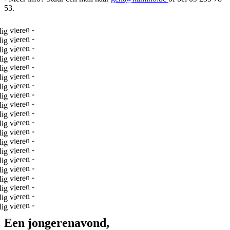
53.
-
ag gezellig vieren
-
ag gezellig vieren
-
ag gezellig vieren
-
ag gezellig vieren
-
ag gezellig vieren
-
ag gezellig vieren
-
ag gezellig vieren
-
ag gezellig vieren
-
ag gezellig vieren
-
ag gezellig vieren
-
ag gezellig vieren
-
ag gezellig vieren
-
ag gezellig vieren
-
ag gezellig vieren
-
ag gezellig vieren
-
ag gezellig vieren
-
ag gezellig vieren
-
ag gezellig vieren
-
ag gezellig vieren
-
ag gezellig vieren
Een jongerenavond,