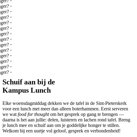
lijke honger?
-
lijke honger?
-
lijke honger?
-
lijke honger?
-
lijke honger?
-
lijke honger?
-
lijke honger?
-
lijke honger?
-
lijke honger?
-
lijke honger?
-
lijke honger?
-
lijke honger?
-
lijke honger?
-
lijke honger?
Schuif aan bij de
Kampus Lunch
Elke woensdagmiddag dekken we de tafel in de Sint-Pieterskerk
voor een lunch met meer dan alleen boterhammen. Eerst serveren
we wat
food for thought
om het gesprek op gang te brengen —
daarna is het aan jullie: delen, luisteren en lachen rond tafel. Breng
je lunch mee en schuif aan om je goddelijke honger te stillen.
Welkom bij een uurtje vol geloof, gesprek en verbondenheid!