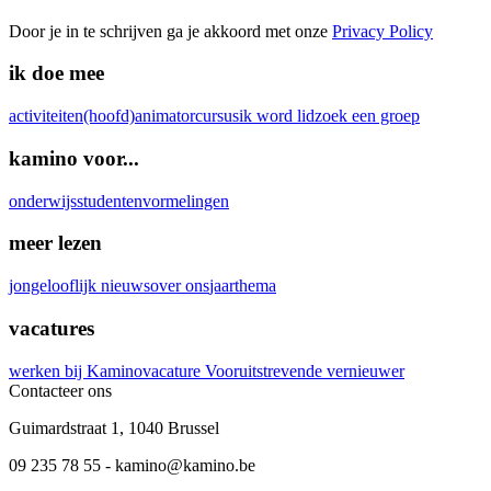
Door je in te schrijven ga je akkoord met onze
Privacy Policy
ik doe mee
activiteiten
(hoofd)animatorcursus
ik word lid
zoek een groep
kamino voor...
onderwijs
studenten
vormelingen
meer lezen
jongelooflijk nieuws
over ons
jaarthema
vacatures
werken bij Kamino
vacature Vooruitstrevende vernieuwer
Contacteer ons
Guimardstraat 1
,
1040 Brussel
09 235 78 55
-
kamino@kamino.be