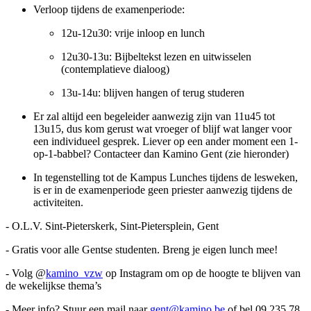
Verloop tijdens de examenperiode:
12u-12u30: vrije inloop en lunch
12u30-13u: Bijbeltekst lezen en uitwisselen
(contemplatieve dialoog)
13u-14u: blijven hangen of terug studeren
Er zal altijd een begeleider aanwezig zijn van 11u45 tot
13u15, dus kom gerust wat vroeger of blijf wat langer voor
een individueel gesprek. Liever op een ander moment een 1-
op-1-babbel? Contacteer dan Kamino Gent (zie hieronder)
In tegenstelling tot de Kampus Lunches tijdens de lesweken,
is er in de examenperiode geen priester aanwezig tijdens de
activiteiten.
- O.L.V. Sint-Pieterskerk, Sint-Pietersplein, Gent
- Gratis voor alle Gentse studenten. Breng je eigen lunch mee!
- Volg @
kamino_vzw
op Instagram om op de hoogte te blijven van
de wekelijkse thema’s
- Meer info? Stuur een mail naar
gent@kamino.be
of bel
09 235 78