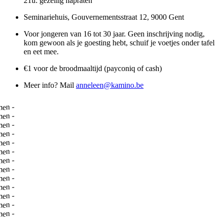
21u: gezellig napraten
Seminariehuis, Gouvernementsstraat 12, 9000 Gent
Voor jongeren van 16 tot 30 jaar. Geen inschrijving nodig,
kom gewoon als je goesting hebt, schuif je voetjes onder tafel
en eet mee.
€1 voor de broodmaaltijd (payconiq of cash)
Meer info? Mail
anneleen@kamino.be
-
t rust komen
-
t rust komen
-
t rust komen
-
t rust komen
-
t rust komen
-
t rust komen
-
t rust komen
-
t rust komen
-
t rust komen
-
t rust komen
-
t rust komen
-
t rust komen
-
t rust komen