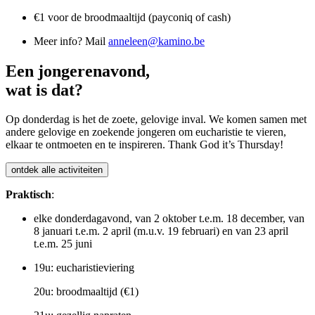
€1 voor de broodmaaltijd (payconiq of cash)
Meer info? Mail
anneleen@kamino.be
Een jongerenavond,
wat is dat?
Op donderdag is het de zoete, gelovige inval. We komen samen met
andere gelovige en zoekende jongeren om eucharistie te vieren,
elkaar te ontmoeten en te inspireren. Thank God it’s Thursday!
ontdek alle activiteiten
Praktisch
:
elke donderdagavond, van 2 oktober t.e.m. 18 december, van
8 januari t.e.m. 2 april (m.u.v. 19 februari) en van 23 april
t.e.m. 25 juni
19u: eucharistieviering
20u: broodmaaltijd (€1)