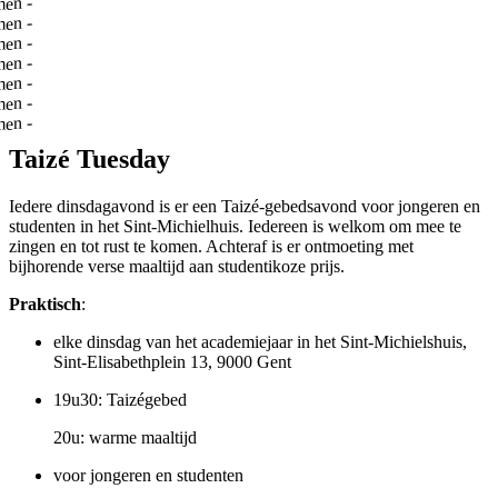
-
t rust komen
-
t rust komen
-
t rust komen
-
t rust komen
-
t rust komen
-
t rust komen
-
t rust komen
Taizé Tuesday
Iedere dinsdagavond is er een Taizé-gebedsavond voor jongeren en
studenten in het Sint-Michielhuis. Iedereen is welkom om mee te
zingen en tot rust te komen. Achteraf is er ontmoeting met
bijhorende verse maaltijd aan studentikoze prijs.
Praktisch
:
elke dinsdag van het academiejaar in het
Sint-Michielshuis,
Sint-Elisabethplein 13, 9000 Gent
19u30: Taizégebed
20u: warme maaltijd
voor jongeren en studenten