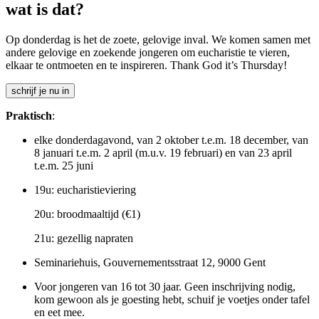
wat is dat?
Op donderdag is het de zoete, gelovige inval. We komen samen met
andere gelovige en zoekende jongeren om eucharistie te vieren,
elkaar te ontmoeten en te inspireren. Thank God it’s Thursday!
schrijf je nu in
Praktisch
:
elke donderdagavond, van 2 oktober t.e.m. 18 december, van
8 januari t.e.m. 2 april (m.u.v. 19 februari) en van 23 april
t.e.m. 25 juni
19u: eucharistieviering
20u: broodmaaltijd (€1)
21u: gezellig napraten
Seminariehuis, Gouvernementsstraat 12, 9000 Gent
Voor jongeren van 16 tot 30 jaar. Geen inschrijving nodig,
kom gewoon als je goesting hebt, schuif je voetjes onder tafel
en eet mee.