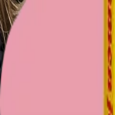
Ben jij al deel van onze jongelooflijk warme Klub?
Word lid van Kami